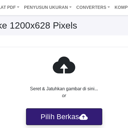
LAT PDF
PENYUSUN UKURAN
CONVERTERS
KOMP
e 1200x628 Pixels
Seret & Jatuhkan gambar di sini...
or
Pilih Berkas