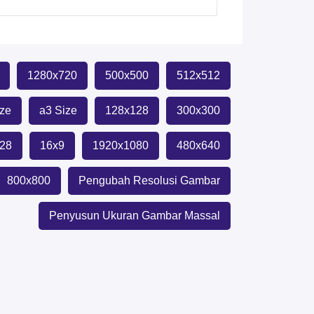
1280x720
500x500
512x512
ize
a3 Size
128x128
300x300
28
16x9
1920x1080
480x640
800x800
Pengubah Resolusi Gambar
Penyusun Ukuran Gambar Massal