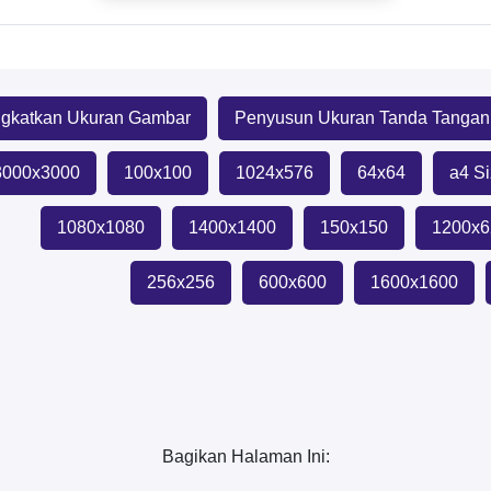
ngkatkan Ukuran Gambar
Penyusun Ukuran Tanda Tangan
3000x3000
100x100
1024x576
64x64
a4 S
1080x1080
1400x1400
150x150
1200x6
256x256
600x600
1600x1600
Bagikan Halaman Ini: